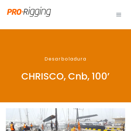
Desarboladura
CHRISCO, Cnb, 100’